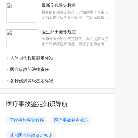
尸表检验、晚期尸表检验、早期尸体解剖
最新伤残鉴定标准
等。每个项目的收费标准都详细列出，并
对某些特殊检查的收费进行说明。文章旨
最新的伤残鉴定标准，详细列举了可被认
在为公众了解法医司法鉴定费用提供参考
定为工伤十级的多种情况，包括面部瘢
痕、身体各部位骨折、听力损失、职业性
损伤等。文章还强调了伤残鉴定的必要
医生外出会诊规定
性，必须委托专业机构进行，否则可能对
受害人带来不利影响。
医师外出会诊的规范行为，旨在提高医疗
水平和保障医疗质量。规定了医师外出会
诊的目的、定义、限制、监督管理、邀请
会诊程序、不得提出会诊邀请的情形、不
人体损伤程度鉴定标准
得派出医师外出会诊的情形等。同时，还
涉及会诊医师的职责、法律和规范要求、
医疗事故的法律责任
问题处理、费用结算、报酬等方面。规
各种伤残等级鉴定标准
医疗事故鉴定知识导航
医疗事故鉴定程序
医疗事故鉴定标准
其它医疗事故鉴定知识