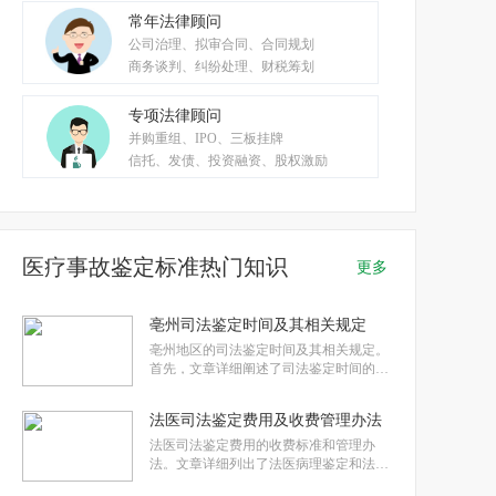
常年法律顾问
公司治理、拟审合同、合同规划
商务谈判、纠纷处理、财税筹划
专项法律顾问
并购重组、IPO、三板挂牌
信托、发债、投资融资、股权激励
医疗事故鉴定标准热门知识
更多
亳州司法鉴定时间及其相关规定
亳州地区的司法鉴定时间及其相关规定。
首先，文章详细阐述了司法鉴定时间的规
定，包括一般时间限制、特殊情况下的时
间延长、鉴定机构与委托人之间的约定以
法医司法鉴定费用及收费管理办法
及因补充或重新提取鉴定材料所需的时
间。其次，文章介绍了选择司法鉴定机构
法医司法鉴定费用的收费标准和管理办
的方法，包括民间鉴定机构、行政鉴定机
法。文章详细列出了法医病理鉴定和法医
临床鉴定的各类项目收费情况，包括早期