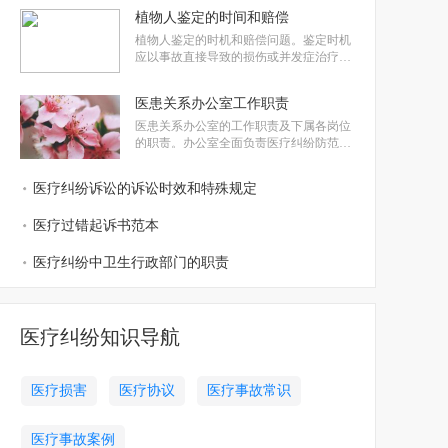
院可以决定强制医疗。公安机关在发现符
植物人鉴定的时间和赔偿
合条件的精神病人时需起草强制医疗意见
书并移送给人民检察院。同时，还涉及保
植物人鉴定的时机和赔偿问题。鉴定时机
护性约束措施、精神病司法鉴定的相关
应以事故直接导致的损伤或并发症治疗终
结为准，一般为三个月。植物人赔偿包括
医疗、后期医疗、护理等费用，根据医疗
医患关系办公室工作职责
票据、病理资料等计算。同时，介绍了植
物人司法鉴定的程序，包括委托、受理、
医患关系办公室的工作职责及下属各岗位
初次鉴定、补充鉴定和重新鉴定。
的职责。办公室全面负责医疗纠纷防范处
置工作，包括投诉处理、调解和接访处
置、医疗损害责任鉴定准备工作等。其
医疗纠纷诉讼的诉讼时效和特殊规定
中，办公室主任负责整体工作的组织和管
理，外勤工作人员则协助主任处理日常事
医疗过错起诉书范本
务，如投诉调查和处置、协调投诉受理
等。
医疗纠纷中卫生行政部门的职责
医疗纠纷知识导航
医疗损害
医疗协议
医疗事故常识
医疗事故案例