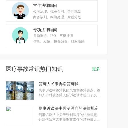
常年法律顾问
公司治理、拟审合同、合同规划
商务谈判、纠纷处理、财税筹划
专项法律顾问
并购重组、IPO、三板挂牌
信托、发债、投资融资、股权激励
医疗事故常识热门知识
更多
答辩人民事诉讼答辩状
民事诉讼中答辩状的风险和答辩要点。答
辩人针对被答辩人的诉讼请求提出了反
驳，并强调答辩人是合法医疗机构，不存
在医疗过失行为，不应承担赔偿责任。答
刑事诉讼法中强制医疗的法律规定
辩还指出原告的损害结果与其医疗行为无
关，并申请法院委托医学会进行医疗事故
刑事诉讼法中关于强制医疗的法律规定。
鉴定。在答辩过程中，答辩人应负有举证
针对依法不需要负刑事责任的精神病人，
如果具备继续危害社会的可能性，人民法