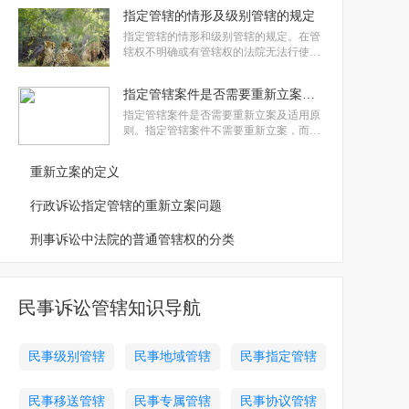
的管辖权发生争议或由于特殊原因无法行
指定管辖的情形及级别管辖的规定
使管辖权的情况。申请指定管辖需向上级
检察院提交相关材料，并说明具体情况和
指定管辖的情形和级别管辖的规定。在管
法律依据。
辖权不明确或有管辖权的法院无法行使管
辖权时，上级法院可指定管辖。级别管辖
方面，上级法院可审理下级法院管辖的一
指定管辖案件是否需要重新立案及适用原则
审刑事案件，且下级法院可请求移送。中
级人民法院有管辖权处理特定一审行政案
指定管辖案件是否需要重新立案及适用原
件，如商标、专利、海关等案件。
则。指定管辖案件不需要重新立案，而是
重新计算审理期限。同时，提出了三个指
定管辖适用原则：以适用为例外、一次指
重新立案的定义
定到位和“立侦相统一”。前者强调对检察
机关自由裁量权的限制，中者注重提高指
行政诉讼指定管辖的重新立案问题
定立案管辖的时效性，后者则要求立
刑事诉讼中法院的普通管辖权的分类
民事诉讼管辖知识导航
民事级别管辖
民事地域管辖
民事指定管辖
民事移送管辖
民事专属管辖
民事协议管辖