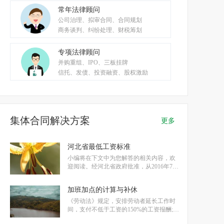
常年法律顾问
公司治理、拟审合同、合同规划
商务谈判、纠纷处理、财税筹划
专项法律顾问
并购重组、IPO、三板挂牌
信托、发债、投资融资、股权激励
集体合同解决方案
更多
河北省最低工资标准
小编将在下文中为您解答的相关内容，欢
迎阅读。经河北省政府批准，从2016年7月
1日起，河北省调整最低工资标准，调整后
的最低工资标准仍分为4个档次，各档次分
加班加点的计算与补休
别为1650元、1590元、1480元、1380元，
对应的小时最低工资标准分别为17元、16
《劳动法》规定，安排劳动者延长工作时
元、15元、14元。其中月标准4档全
间，支付不低于工资的150%的工资报酬;休
息日安排劳动者工作又不能安排补休的，