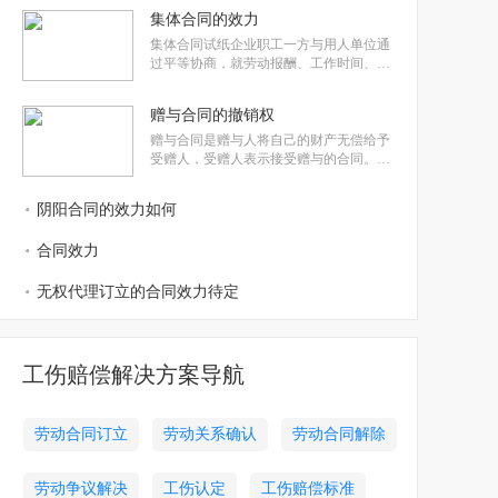
支付不低于工资200%的工资报酬。法定节
集体合同的效力
假日加班，不能以安排补休为由拒付加班
工资，单位必须按照日工资基数的300%支
集体合同试纸企业职工一方与用人单位通
付加班工资。后单位在为小张结算工
过平等协商，就劳动报酬、工作时间、休
息休假、劳动安全卫生、保险福利等事项
订立的书面协议。一般高于劳动合同的效
赠与合同的撤销权
力。根据《劳动合同法》规定，劳动行政
部门自收到集体合同文本之日起十五日内
赠与合同是赠与人将自己的财产无偿给予
未提出异议的，集体合同即行生效。
受赠人，受赠人表示接受赠与的合同。分
为任意撤销权和法定撤销权。任意撤销权
在赠与合同在满足一定条件时，赠与人可
阴阳合同的效力如何
以向受赠人发出撤销的通知，当撤销通知
到达受赠人时，合同就失去效力的一种权
合同效力
利。赠与合同的法定撤销，是指在符合
无权代理订立的合同效力待定
工伤赔偿解决方案导航
劳动合同订立
劳动关系确认
劳动合同解除
劳动争议解决
工伤认定
工伤赔偿标准