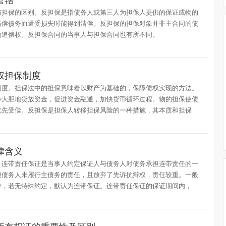
管辖
与担保的区别。反担保是指债务人或第三人为担保人提供的保证或物的
清偿债务而遭受损失时能得到清偿。反担保的担保对象并非主合同的债
的追偿权。反担保合同的当事人与担保合同也有所不同。
权担保制度
制度。担保法中的担保意味着以财产为基础的，保障债权实现的方法。
心大胆地贷放资金，促进资金融通，加快货币循环过程。物的担保使债
优先受偿。反担保是担保人转移担保风险的一种措施，其本质和担保
律含义
，连带责任保证是当事人约定保证人与债务人对债务承担连带责任的一
担债务人未履行主债务的责任，且放弃了先诉抗辩权，责任较重。一般
异，若无特殊约定，默认为连带保证。连带责任保证的保证期间内，