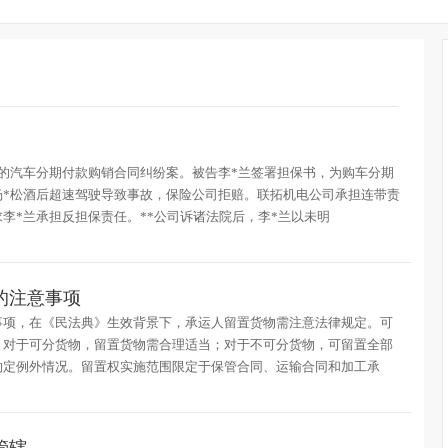
的汽车分期付款购销合同纠纷案。被告李*兰签署担保书，为购车分期
杨*松酒后超速驾驶导致事故，保险公司拒赔。联拓机电公司承担连带责
李*兰承担反担保责任。**公司诉诸法院后，李*兰以未明
的注意事项
事项，在《民法典》生效背景下，承运人留置货物需注意法律规定。可
，对于可分货物，留置货物需合理适当；对于不可分货物，可留置全部
约定例外情况。留置权实施范围限定于保管合同、运输合同和加工承