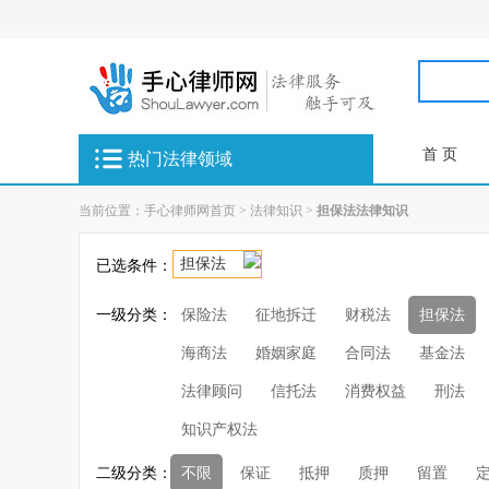
首 页
热门法律领域
当前位置：
手心律师网首页
>
法律知识
>
担保法法律知识
担保法
已选条件：
一级分类：
保险法
征地拆迁
财税法
担保法
海商法
婚姻家庭
合同法
基金法
法律顾问
信托法
消费权益
刑法
知识产权法
二级分类：
不限
保证
抵押
质押
留置