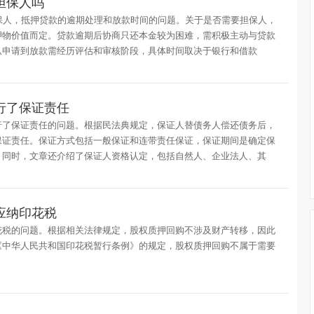
担保人吗
保人，抵押贷款的逾期处理和放款时间的问题。关于是否需要担保人，
押物价值而定。贷款逾期后协商只还本金较为困难，需积极主动与贷款
从申请到放款需经历评估和审核阶段，具体时间取决于银行和借款
行了保证责任
行了保证责任的问题。根据民法典规定，保证人替债务人偿还债务后，
保证责任。保证方式包括一般保证和连带责任保证，保证期间是确定保
。同时，文章还介绍了保证人资格认定，包括自然人、企业法人、其
应纳印花税
花税的问题。根据相关法律规定，股权质押回购不涉及财产转移，因此
《中华人民共和国印花税暂行条例》的规定，股权质押回购不属于需要