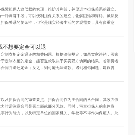
够保障担保人追偿权的实现，维护其利益，并促进本担保关系的设立。
为一种调济手段，可以便利担保关系的建立，化解困难和障碍。虽然反
及担保关系的复杂性，但它是现实经济生活的客观需要，具有多重意
我不想要定金可以退
及定制衣柜定金退还的相关问题。根据法律规定，如果卖家违约，买家
对于定制衣柜的定金，能否退款取决于买卖双方协商的结果。若消费者
除合同并退还定金；反之，则可能无法退款。遇到相似问题，建议咨
性以及担保合同的审查要点。担保合同作为主合同的从合同，其效力依
效力时需注意合同是否全部或部分无效。同时，审查担保人的主体资
民事行为能力，以及特定单位如国家机关、学校等不得作为保证人。此