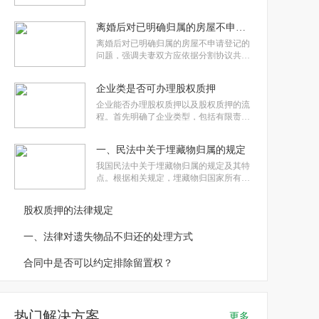
有不明埋藏物归属国家，个人发现后应上
交，国家会给予奖励。拾得遗失物应返还
离婚后对已明确归属的房屋不申请登记
给权利人，漂流物、埋藏物或隐藏物的处
理参照遗失物规定。个人如证明埋藏物等
离婚后对已明确归属的房屋不申请登记的
属于自己所有，应受保护。非法占有他人
问题，强调夫妻双方应依据分割协议共同
申请析产登记。同时，提醒人们在身份变
更后要及时申请登记变更，签订房屋买卖
企业类是否可办理股权质押
合同时应核实房屋实际情况，公证书撤销
后不能直接要求产权登记，并提醒人们不
企业能否办理股权质押以及股权质押的流
要擅自购买具有专用用途的房屋。
程。首先明确了企业类型，包括有限责任
公司和未上市的股份有限公司可申请股权
质押。随后详述了股权质押的流程和所需
一、民法中关于埋藏物归属的规定
提交的文件，包括设立登记、变更登记、
注销登记以及撤销登记。整个过程涉及填
我国民法中关于埋藏物归属的规定及其特
写相关表格和材料，提交必要证件，并
点。根据相关规定，埋藏物归国家所有，
发现人可获得表扬或物质奖励。埋藏物为
动产，包括金银财宝等，但不包括古代房
股权质押的法律规定
屋、城市遗迹、人类遗骸等。其必须为埋
藏的物，且所有人必须不明确。对于埋藏
一、法律对遗失物品不归还的处理方式
物的发现和处理，我国法律有明确规定
合同中是否可以约定排除留置权？
热门解决方案
更多