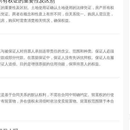
所有权证的重要性及区别
证的重要性及区别。土地使用证确认土地使用的法律凭证，房产所有权
法凭证。两者在概念和性质上有所不同，但关系统一。购房人需注意，
现房，购买时需查清楚相关情况，确保权益。
其与被保证人对持票人承担连带责任的含义、范围和种类。保证人必须
付款或部分付款。在票据保证中，保证人没有先诉抗辩权。保证人在履
保证人追偿。目的是增强票据的信用功能，保障持票人的权益。
权是基于合同关系的默认权利，不需在合同中明确约定。留置权的行使
占有留置物，并在债权未清偿时依法变卖留置物。留置权范围限于本合