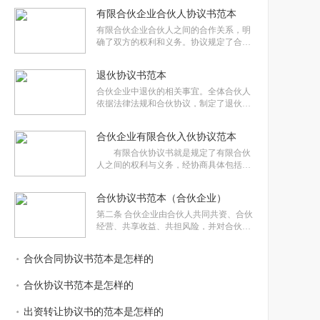
有限合伙企业合伙人协议书范本
有限合伙企业合伙人之间的合作关系，明
确了双方的权利和义务。协议规定了合作
目的、有效期、甲方的支持和协助以及乙
方的权利和义务。乙方需遵守协议规定，
退伙协议书范本
保护甲方商标等知识产权，规范使用甲方
商标标识，并在指定区域内开展业务。甲
合伙企业中退伙的相关事宜。全体合伙人
方则提供市场物流、组织功能等方面的
依据法律法规和合伙协议，制定了退伙协
议书范本。退伙人需按照合伙企业财产状
况结算，缴纳所有税费并承担退伙前的连
合伙企业有限合伙入伙协议范本
带责任。本协议一式多份，退伙人和合伙
人各持一份，并报合伙企业登记机关备
有限合伙协议书就是规定了有限合伙
案。本协议经签字后生效，未尽事宜按国
人之间的权利与义务，经协商具体包括设
立、运营以及终止等等各方面的事项，每
个合伙人都对合伙债务负有相关责任，接
合伙协议书范本（合伙企业）
下来就由手心律师网小编整理的关于合伙
企业有限合伙入伙协议范本的相关内
第二条 合伙企业由合伙人共同共资、合伙
容。 第一条 根据《中华人民共和国
经营、共享收益、共担风险，并对合伙企
合
业债务承担无限连带责任。第六条 合伙企
业的出资总额： 万元人民币。(三)合伙企
合伙合同协议书范本是怎样的
业解散时，依据《合伙企业法》进行清
算，清算结束后，编制清算报表;经全体合
合伙协议书范本是怎样的
伙人签名、盖章后，在15天内向企业
出资转让协议书的范本是怎样的