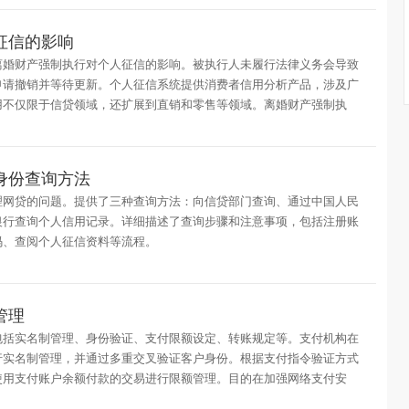
征信的影响
离婚财产强制执行对个人征信的影响。被执行人未履行法律义务会导致
申请撤销并等待更新。个人征信系统提供消费者信用分析产品，涉及广
用不仅限于信贷领域，还扩展到直销和零售等领域。离婚财产强制执
身份查询方法
理网贷的问题。提供了三种查询方法：向信贷部门查询、通过中国人民
银行查询个人信用记录。详细描述了查询步骤和注意事项，包括注册账
码、查阅个人征信资料等流程。
管理
包括实名制管理、身份验证、支付限额设定、转账规定等。支付机构在
行实名制管理，并通过多重交叉验证客户身份。根据支付指令验证方式
使用支付账户余额付款的交易进行限额管理。目的在加强网络支付安