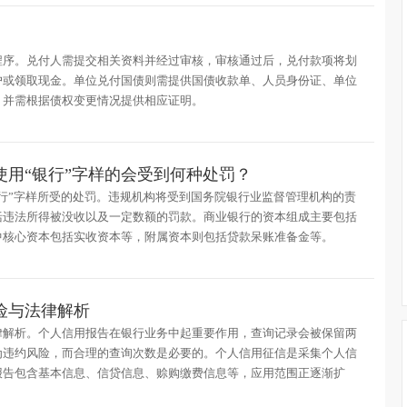
程序。兑付人需提交相关资料并经过审核，审核通过后，兑付款项将划
户或领取现金。单位兑付国债则需提供国债收款单、人员身份证、单位
，并需根据债权变更情况提供相应证明。
使用“银行”字样的会受到何种处罚？
行”字样所受的处罚。违规机构将受到国务院银行业监督管理机构的责
括违法所得被没收以及一定数额的罚款。商业银行的资本组成主要包括
中核心资本包括实收资本等，附属资本则包括贷款呆账准备金等。
险与法律解析
律解析。个人信用报告在银行业务中起重要作用，查询记录会被保留两
为违约风险，而合理的查询次数是必要的。个人信用征信是采集个人信
报告包含基本信息、信贷信息、赊购缴费信息等，应用范围正逐渐扩