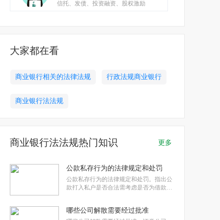
信托、发债、投资融资、股权激励
大家都在看
商业银行相关的法律法规
行政法规商业银行
商业银行法法规
商业银行法法规热门知识
更多
公款私存行为的法律规定和处罚
公款私存行为的法律规定和处罚。指出公
款打入私户是否合法需考虑是否为借款或
库存现金形式是否符合财务规定。法律规
定任何单位和个人不得将公款以个人名义
哪些公司解散需要经过批准
存储。对于违规行为，商业银行法、现金