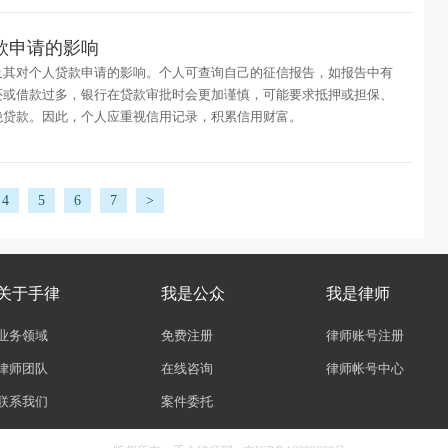
款申请的影响
及其对个人贷款申请的影响。个人可查询自己的征信报告，如报告中有
还或借款过多，银行在贷款审批时会更加谨慎，可能要求抵押或担保、
绝贷款。因此，个人应重视信用记录，积累信用财富。
4
5
6
7
>
关于手律
我是公众
我是律师
业务领域
免费注册
律师账号注册
律师团队
在线咨询
律师帐号中心
联系我们
案件委托