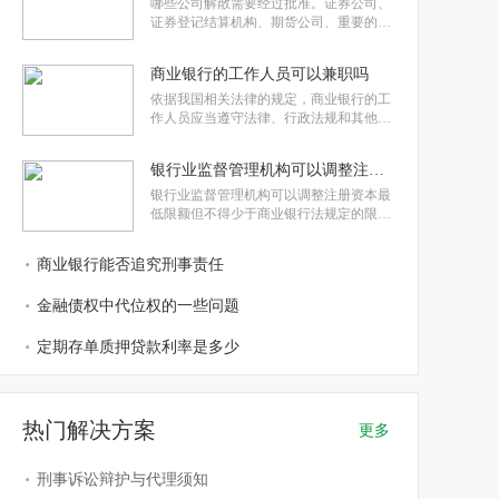
管理暂行条例实施细则等法规均有相应处
哪些公司解散需要经过批准。证券公司、
罚规定，包括没收违法所得、罚款等。
证券登记结算机构、期货公司、重要的国
有企业、商业银行、保险公司以及外资银
行和外资保险公司的解散都需要相关监管
商业银行的工作人员可以兼职吗
机构的批准。其中涉及各类公司在不同情
况下的解散流程，如合并、分立、破产
依据我国相关法律的规定，商业银行的工
等，并需要遵循相关法律法规进行清算。
作人员应当遵守法律、行政法规和其他各
项业务管理的规定，不得在其他经济组织
兼职。第五十三条 商业银行的工作人员不
银行业监督管理机构可以调整注册资本最低限额吗
得泄露其在任职期间知悉的国家秘密、商
业秘密。设立商业银行应具备的基本条件
银行业监督管理机构可以调整注册资本最
是：有符合法定最低限额的注册资本;
低限额但不得少于商业银行法规定的限
额。第十三条 设立全国性商业银行的注册
资本最低限额为十亿元人民币。注册资本
商业银行能否追究刑事责任
应当是实缴资本。
金融债权中代位权的一些问题
定期存单质押贷款利率是多少
热门解决方案
更多
刑事诉讼辩护与代理须知