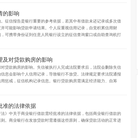
请的影响
响。征信报告是银行重要的参考依据，若其中有借款未还记录或多次借
度并可能影响贷款申请结果。个人应重视信用记录，自觉积累信用财
询，可携带身份证到任意人民银行设立的征信查询窗口或自助查询机打
理及对贷款购房的影响
和对贷款购房的影响。失信被执行人完成法院要求后，法院会删除失信
的信息会影响个人信用记录，导致银行不放贷。法律规定要求法院通报
信用惩戒，征信机构记录信息。银行贷款购房需满足经济能力、自筹
批准的法律依据
行法》中关于商业银行借款需经批准的法律依据，包括商业银行借款的
原则。商业银行在发放贷款时需遵循这些原则，确保贷款活动的正常进