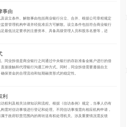
律事由
以及设立条件。解散事由包括商业银行分立、合并、根据公司章程规定
业监督管理机构申请并经批准后方可解散。设立条件包括符合商业银行
满足最低法定要求的注册资本、具备高级管理人员和股东名册等，还
式
则。同业拆借是商业银行之间通过中央银行的存款准备金账户进行的借
、直接接触和代理银行沟通三种方式。同时，同业拆借需要遵循自主
，确保资金的合理流动和短期融资形式的稳定性。
权利
信访权利及相关法律知识和流程。根据《信访条例》规定，当事人仍有
机构需对信访事项进行登记和处理。不同信访事项需向相应机构申请，
而属于政府职责范围内的将转送有权处理机关。涉及重要情况需反馈